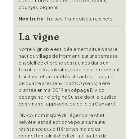
concombres, salades, tomates, choux,
courges, oignons
Nos fruits :
fraises, framboises, raisinets
La vigne
Notre Vignoble est idéalement situé dans le
haut du village de Mormont, sur une terrasse
ensoleillée et prend ses racines dans un
terroir argilo-calcaire, un sol équilibré mêlant
fraîcheur et propriétés filtrantes. La vigne
de quatre ares (environ 200 pieds) a été
plantée en mai 2019 en cépage Divico,
cépage noir d’origine Suisse dont la qualité
des vins se rapproche de celle du Gamaret.
Divico, nom inspiré du légendaire chef
helvète, est sélectionné pour sa haute
résistance aux différentes maladies,
permettant ainsi d’éviter l’utilisation de