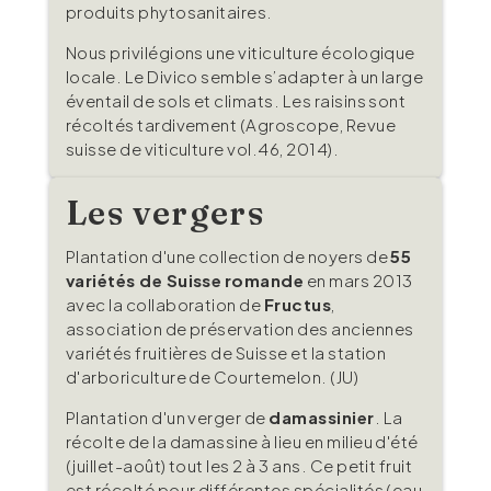
produits phytosanitaires.
Nous privilégions une viticulture écologique
locale. Le Divico semble s’adapter à un large
éventail de sols et climats. Les raisins sont
récoltés tardivement (Agroscope, Revue
suisse de viticulture vol.46, 2014).
Les vergers
Plantation d'une collection de noyers de
55
variétés de Suisse
romande
en mars 2013
avec la collaboration de
Fructus
,
association de préservation des anciennes
variétés fruitières de Suisse et la station
d'arboriculture de Courtemelon. (JU)
Plantation d'un verger de
damassinier
. La
récolte de la damassine à lieu en milieu d'été
(juillet-août) tout les 2 à 3 ans. Ce petit fruit
est récolté pour différentes spécialités (eau